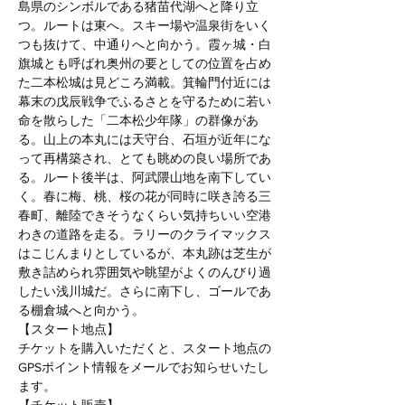
島県のシンボルである猪苗代湖へと降り立
つ。ルートは東へ。スキー場や温泉街をいく
つも抜けて、中通りへと向かう。霞ヶ城・白
旗城とも呼ばれ奥州の要としての位置を占め
た二本松城は見どころ満載。箕輪門付近には
幕末の戊辰戦争でふるさとを守るために若い
命を散らした「二本松少年隊」の群像があ
る。山上の本丸には天守台、石垣が近年にな
って再構築され、とても眺めの良い場所であ
る。ルート後半は、阿武隈山地を南下してい
く。春に梅、桃、桜の花が同時に咲き誇る三
春町、離陸できそうなくらい気持ちいい空港
わきの道路を走る。ラリーのクライマックス
はこじんまりとしているが、本丸跡は芝生が
敷き詰められ雰囲気や眺望がよくのんびり過
したい浅川城だ。さらに南下し、ゴールであ
る棚倉城へと向かう。
【スタート地点】
チケットを購入いただくと、スタート地点の
GPSポイント情報をメールでお知らせいたし
ます。