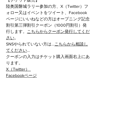
【チケット販売】
陸奥国磐城ラリー参加の方、X（Twitter）フ
ォロー又はイベントをツイート、Facebook
ページにいいねなどの方はオープニング記念
割引第三弾割引クーポン（1000円割引）発
行します。
こちらからクーポン発行してくだ
さい
。
SNSやられていない方は…
こちらから相談し
てください
…
クーポンの入力はチケット購入画面右上にあ
ります。
X（Twitter） 
Facebookページ
★★重要①★★
チケット購入し決済が完了すると、ラリーの
詳細が記載されたメールが発信されます。
メールが届かない場合は、迷惑メールに振り
分けされているかもしれませんのでフォルダ
ーを確認してください。
★★重要②★★
携帯キャリアのメールアドレスは使用できま
せん。PC用のアドレスでお申込みお願いし