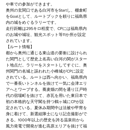
や車での参加ができます。
奥州の玄関口である白河市をStartし、棚倉町
をGoalとして、ルートブックを頼りに福島県
内の城をめぐるラリーです。
走行距離は295キロ程度で、CPには福島県内
のお城や城址、観光スポット等11か所が設定
されています。
【ルート情報】
都から奥州に通じる東山道の要衝に設けられ
た関門として歴史上名高い白河の関がスター
ト地点だ。ラリーをスタートしてすぐに、奥
州関門の名城と謳われた小峰城がCPに設定
されている。ルートは西へ向かい、福島県内
で一番長いトンネルを抜けて一気に会津エリ
アへとワープする。蕎麦畑の間を通り江戸時
代の宿場町を抜けて、赤瓦を用いた東日本で
初の本格的な天守閣を持つ鶴ヶ城にCPが設
定されている。夏休み期間中は法被や甲冑を
身に着けて、新選組隊士になり記念撮影がで
きる。1000年以上の歴史を誇る温泉街から
風力発電で開発が進む高原エリアを抜けて福