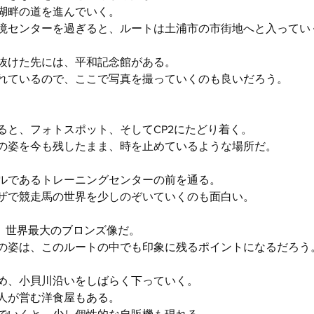
湖畔の道を進んでいく。
境センターを過ぎると、ルートは土浦市の市街地へと入ってい
抜けた先には、平和記念館がある。
れているので、ここで写真を撮っていくのも良いだろう。
ると、フォトスポット、そしてCP2にたどり着く。
の姿を今も残したまま、時を止めているような場所だ。
ルであるトレーニングセンターの前を通る。
ザで競走馬の世界を少しのぞいていくのも面白い。
は、世界最大のブロンズ像だ。
の姿は、このルートの中でも印象に残るポイントになるだろう
め、小貝川沿いをしばらく下っていく。
人が営む洋食屋もある。