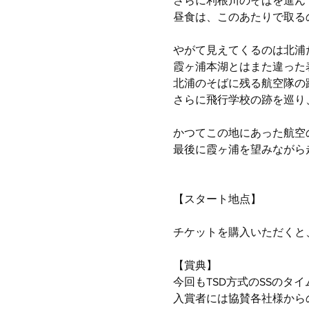
さらに利根川のそばを進ん
昼食は、このあたりで取る
やがて見えてくるのは北浦
霞ヶ浦本湖とはまた違った
北浦のそばに残る航空隊の
さらに飛行学校の跡を巡り
かつてこの地にあった航空
最後に霞ヶ浦を望みながら
【スタート地点】
チケットを購入いただくと
【賞典】
今回もTSD方式のSSのタ
入賞者には協賛各社様から