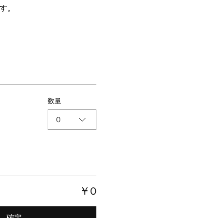
す。
数量
0
￥0
確定