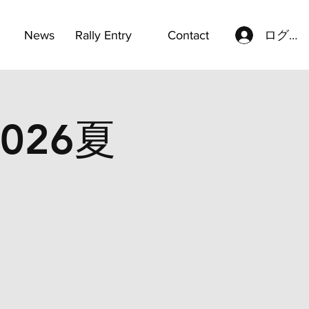
ログイ
News
Rally Entry
Contact
026夏